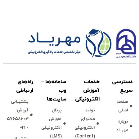
دسترسی
خدمات
سامانه‌ها –
راه‌های
سريع
آموزش
وب
ارتباطی
الكترونیكی
سايت‌ها
صفحه
پشتيبانی
اصلی
توليد
پرتال
فروش:
محتوای
آموزش
57658403
درباره
الكترونیكی
الكترونیكی
- 021
مهرياد
(LMS)
(Content)
پشتيبانی