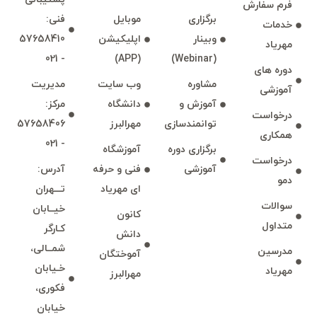
فرم سفارش
برگزاری
موبايل
فنی:
خدمات
وبينار
اپليكيشن
57658410
مهرياد
- 021
(APP)
(Webinar)
دوره های
مشاوره
وب سايت
مديريت
آموزشی
آموزش و
دانشگاه
مركز:
درخواست
توانمند‌‌سازی
مهرالبرز
57658406
همكاری
- 021
برگزاری دوره
آموزشگاه
درخواست
آموزشی
فنی و حرفه
آدرس:
دمو
ای مهرياد
تـــهران
سوالات
خيــابان
كانون
متداول
كـارگر
دانش
شمــالی،
مدرسين
آموختگان
خـيابان
مهرياد
مهرالبرز
فكوری،
خيابان