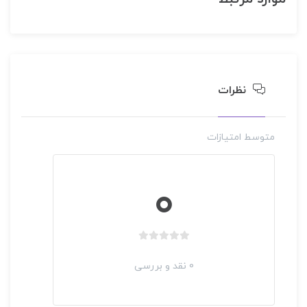
نظرات
متوسط امتیازات
وبینار آشنای و کاربرد بسته نرم افزاری CAMEO به منظور
برگزار شده
مدیریت خطرات شیمیایی صنایع
0
رایگان!
آموزش تکنیک ارزیابی چرخه حیات و ارزیابی اثرات
حضوری و آنلاین
محیط زیستی در صنایع و سازمان ها با محوریت
بدون
استانداردها
امتیاز
0 نقد و بررسی
0
قربان علی دزواره
رای
بدون