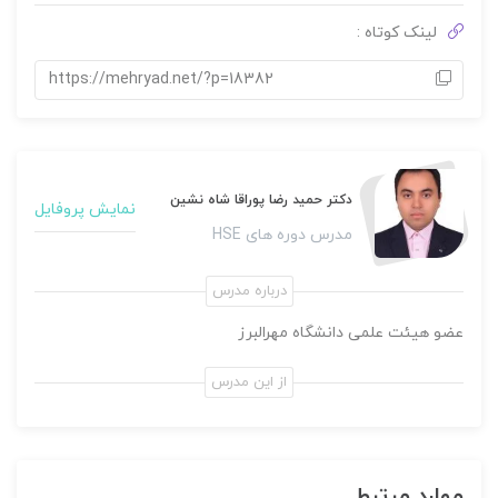
لینک کوتاه :
https://mehryad.net/?p=18382
دکتر حمید رضا پوراقا شاه نشین
نمایش پروفایل
مدرس دوره های HSE
درباره مدرس
عضو هیئت علمی دانشگاه مهرالبرز
از این مدرس
موارد مرتبط