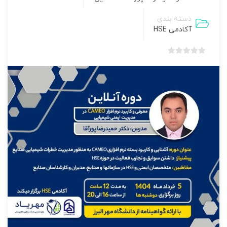
دسته بندی
آکادمی HSE
بدون
امتیاز
0
رای