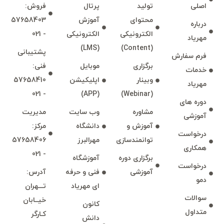
اصلی
توليد
پرتال
فروش:
محتوای
آموزش
57658403
درباره
الكترونیكی
الكترونیكی
- 021
مهرياد
(LMS)
(Content)
پشتيبانی
فرم سفارش
برگزاری
موبايل
فنی:
خدمات
وبينار
اپليكيشن
57658410
مهرياد
- 021
(APP)
(Webinar)
دوره های
مشاوره
وب سايت
مديريت
آموزشی
آموزش و
دانشگاه
مركز:
درخواست
توانمند‌‌سازی
مهرالبرز
57658406
همكاری
- 021
برگزاری دوره
آموزشگاه
درخواست
آموزشی
فنی و حرفه
آدرس:
دمو
ای مهرياد
تـــهران
سوالات
خيــابان
كانون
متداول
كـارگر
دانش