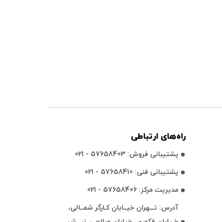
راه‌های ارتباطی
پشتيبانی فروش: 57658403 - 021
پشتيبانی فنی: 57658410 - 021
مديريت مركز: 57658406 - 021
آدرس: تـــهران خيــابان كـارگر شمــالی،
خـيابان فكوری، خيابان صالحی، نبـــش