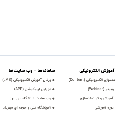
موزش الكترونیكی
سامانه‌ها – وب سايت‌ها
توای الكترونیكی (Content)
پرتال آموزش الكترونیكی (LMS)
نار (Webinar)
موبايل اپليكيشن (APP)
آموزش و توانمند‌‌سازی
وب سايت دانشگاه مهرالبرز
 دوره آموزشی
آموزشگاه فنی و حرفه ای مهرياد