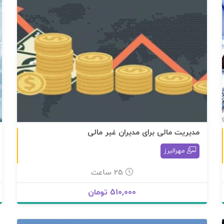
مديريت مالی برای مديران غير مالی
غير حضوری
غير حضوری
مهرالبرز
25 ساعت
510,000 تومان