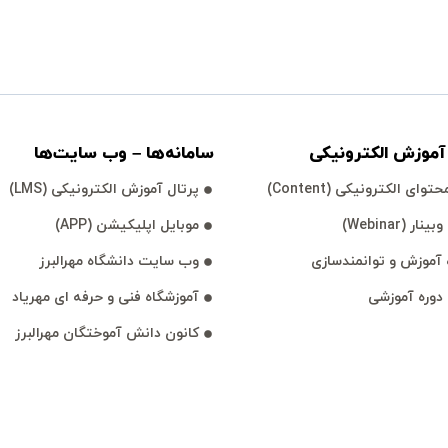
موزش الكترونیكی
سامانه‌ها – وب سايت‌ها
توای الكترونیكی (Content)
پرتال آموزش الكترونیكی (LMS)
نار (Webinar)
موبايل اپليكيشن (APP)
آموزش و توانمند‌‌سازی
وب سايت دانشگاه مهرالبرز
 دوره آموزشی
آموزشگاه فنی و حرفه ای مهرياد
كانون دانش آموختگان مهرالبرز