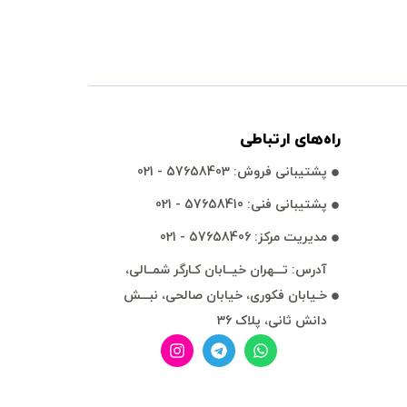
راه‌های ارتباطی
پشتيبانی فروش: 57658403 - 021
پشتيبانی فنی: 57658410 - 021
مديريت مركز: 57658406 - 021
آدرس: تـــهران خيــابان كـارگر شمــالی،
خـيابان فكوری، خيابان صالحی، نبـــش
دانش ثانی، پلاک 36