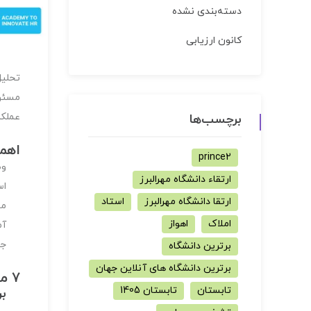
دسته‌بندی نشده
کانون ارزیابی
تحلیل
مسئول
عملکر
برچسب‌ها
اهم
prince2
وض
ارتقاء دانشگاه مهرالبرز
اس
ارتقا دانشگاه مهرالبرز
استاد
مد
املاک
اهواز
آم
جب
برترین دانشگاه
برترین دانشگاه های آنلاین جهان
۷ مرحله تحلیل شغل
تابستان
تابستان 1405
ب