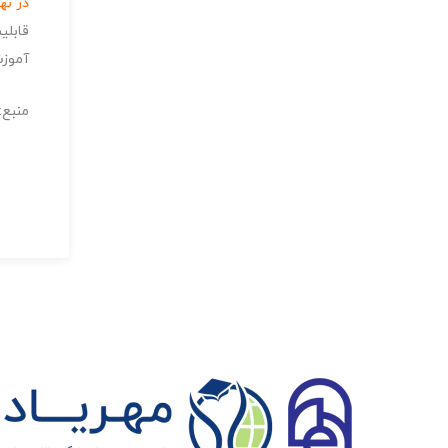
در نه
قابلی
آموزش
منبع: