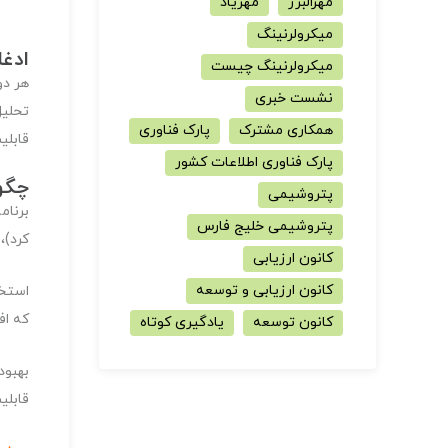
مهرالبرز
مهریاد
میکرولرنینگ
ادغ
میکرولرنینگ چیست
هر دو
نشست خبری
تحلیل
همکاری مشترک
پارک فناوری
قابلی
پارک فناوری اطلاعات کشور
چگو
پتروشیمی
برنام
پتروشیمی خلیج فارس
کرد)،
کانون ارزیابی
کانون ارزیابی و توسعه
استخد
که اف
کانون توسعه
یادگیری کوتاه
بهبود
قابلی