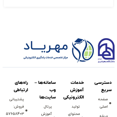
دسترسی
خدمات
سامانه‌ها –
راه‌های
سريع
آموزش
وب
ارتباطی
الكترونیكی
سايت‌ها
صفحه
پشتيبانی
اصلی
توليد
پرتال
فروش:
محتوای
آموزش
57658403
درباره