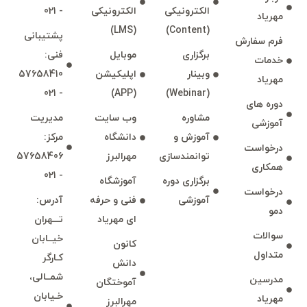
الكترونیكی
الكترونیكی
- 021
مهرياد
(LMS)
(Content)
پشتيبانی
فرم سفارش
برگزاری
موبايل
فنی:
خدمات
وبينار
اپليكيشن
57658410
مهرياد
- 021
(APP)
(Webinar)
دوره های
مشاوره
وب سايت
مديريت
آموزشی
آموزش و
دانشگاه
مركز:
درخواست
توانمند‌‌سازی
مهرالبرز
57658406
همكاری
- 021
برگزاری دوره
آموزشگاه
درخواست
آموزشی
فنی و حرفه
آدرس:
دمو
ای مهرياد
تـــهران
سوالات
خيــابان
كانون
متداول
كـارگر
دانش
شمــالی،
مدرسين
آموختگان
خـيابان
مهرياد
مهرالبرز