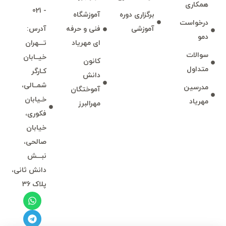
همكاری
- 021
برگزاری دوره
آموزشگاه
درخواست
آموزشی
فنی و حرفه
آدرس:
دمو
ای مهرياد
تـــهران
سوالات
خيــابان
كانون
متداول
كـارگر
دانش
شمــالی،
مدرسين
آموختگان
خـيابان
مهرياد
مهرالبرز
فكوری،
خيابان
صالحی،
نبـــش
دانش ثانی،
پلاک 36