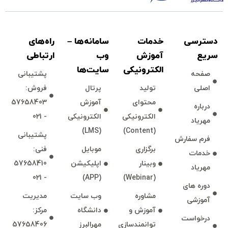
دسترسی
خدمات
سامانه‌ها –
راه‌های
سريع
آموزش
وب
ارتباطی
الكترونیكی
سايت‌ها
صفحه
پشتيبانی
اصلی
توليد
پرتال
فروش:
محتوای
آموزش
57658403
درباره
الكترونیكی
الكترونیكی
- 021
مهرياد
(LMS)
(Content)
پشتيبانی
فرم سفارش
برگزاری
موبايل
فنی:
خدمات
وبينار
اپليكيشن
57658410
مهرياد
- 021
(APP)
(Webinar)
دوره های
مشاوره
وب سايت
مديريت
آموزشی
آموزش و
دانشگاه
مركز:
درخواست
توانمند‌‌سازی
مهرالبرز
57658406