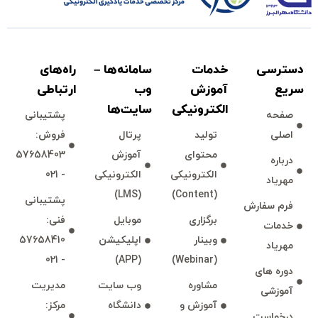
دسترسی
خدمات
سامانه‌ها –
راه‌های
سريع
آموزش
وب
ارتباطی
الكترونیكی
سايت‌ها
صفحه
پشتيبانی
اصلی
توليد
پرتال
فروش:
محتوای
آموزش
57658403
درباره
الكترونیكی
الكترونیكی
- 021
مهرياد
(LMS)
(Content)
پشتيبانی
فرم سفارش
برگزاری
موبايل
فنی:
خدمات
وبينار
اپليكيشن
57658410
مهرياد
- 021
(APP)
(Webinar)
دوره های
مشاوره
وب سايت
مديريت
آموزشی
آموزش و
دانشگاه
مركز:
درخواست