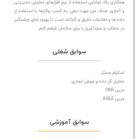
همکاری بالا، توانایی استفاده از نرم افزارهای تحلیلی مدیریتی
و آماری. هدف من جهت دهی به کسب وکارها با استفاده از
داده ها و اطلاعات دقیق و کارآمد است تا بهبود های چشمگیر
از داده تا تصمیم تحلیل داده با power bi
به صورت کارگاهی
در عملکرد و سودآوری را برای سازمان فراهم کنم.
بدون
سوابق شغلی
امتیاز
40 ساعت
0
9,500,000 تومان
رای
اسکرام مستر
تحلیل گر داده و هوش تجاری
مربی OKR
مربی AGILE
سوابق آموزشی