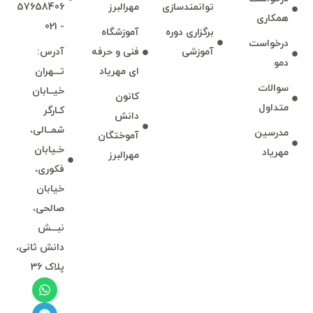
توانمند‌‌سازی
مهرالبرز
57658406
همكاری
- 021
برگزاری دوره
آموزشگاه
درخواست
آموزشی
فنی و حرفه
آدرس:
دمو
ای مهرياد
تـــهران
سوالات
خيــابان
كانون
متداول
كـارگر
دانش
شمــالی،
مدرسين
آموختگان
خـيابان
مهرياد
مهرالبرز
فكوری،
خيابان
صالحی،
نبـــش
دانش ثانی،
پلاک 36