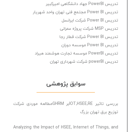
تدریس PowerBI جهاد دانشگاهی امیرکبیر
تدریس Power BI مجتمع فنی تهران واحد شهریار
تدریس Power BI شرکت ایرانسل
تدریس MSP شرکت پروژه عمرانی
دوره هوشمندسازی کسب و کار با نرم افزار
دوره آفلاین
تدریس Power BI شرکت قطار رجا
Microsoft Power BI
تدریس Power BI موسسه دوران
تدریس PowerBI موسسه تجارت هوشمند هیراد
تدریس powerBI شرکت شهرداری تهران
بدون
امتیاز
مدت زمان دوره: 20 ساعت
0
2,100,000 تومان
رای
سوابق پژوهشی
بررسى تاثیر IOT,HSEE,REبر GHRMمطالعه موردی شرکت
توزیع برق تھران بزرگ
Analyzing the Impact of HSEE, Internet of Things, and