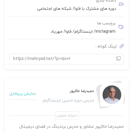
دسته بندی
0
دوره های مشترک با فاوا
/
شبکه های اجتماعی
رای
برچسب ها
instagram
/
اینستاگرام
/
فاوا
/
مهریاد
لینک کوتاه :
https://mehryad.net/?p=15106
حمیدرضا خاکپور
نمایش پروفایل
مدرس دوره ادمین اینستاگرام
درباره مدرس
حمیدرضا خاکپور مشاور و مدرس برندینگ در فضای دیجیتال