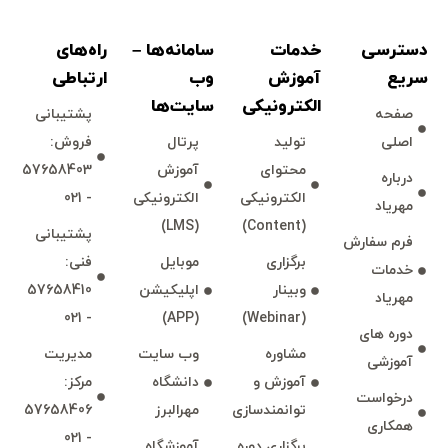
دسترسی
خدمات
سامانه‌ها –
راه‌های
سريع
آموزش
وب
ارتباطی
الكترونیكی
سايت‌ها
صفحه
پشتيبانی
دوره برنامه نویسی پایتون – مقدماتی
دوره آفلاین
اصلی
توليد
پرتال
فروش:
محتوای
آموزش
57658403
امیرحسین ساویزنائینی
درباره
بدون
الكترونیكی
الكترونیكی
- 021
مهرياد
امتیاز
مدت زمان دوره: 16 ساعت
(LMS)
(Content)
پشتيبانی
0
فرم سفارش
1,200,000 تومان
رای
برگزاری
موبايل
فنی:
خدمات
وبينار
اپليكيشن
57658410
مهرياد
- 021
(APP)
(Webinar)
دوره های
مشاوره
وب سايت
مديريت
آموزشی
آموزش و
دانشگاه
مركز:
درخواست
توانمند‌‌سازی
مهرالبرز
57658406
همكاری
- 021
برگزاری دوره
آموزشگاه