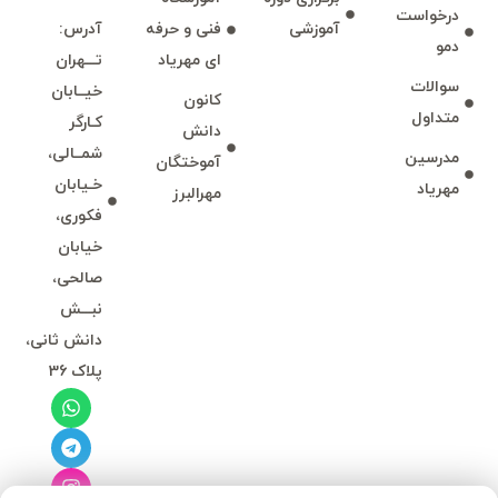
درخواست
آموزشی
فنی و حرفه
آدرس:
دمو
ای مهرياد
تـــهران
سوالات
خيــابان
كانون
متداول
كـارگر
دانش
شمــالی،
مدرسين
آموختگان
خـيابان
مهرياد
مهرالبرز
فكوری،
خيابان
صالحی،
نبـــش
دانش ثانی،
پلاک 36