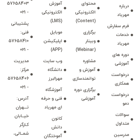
محتوای
آموزش
57658403
درباره
الكترونیكی
الكترونیكی
- 021
مهرياد
(LMS)
(Content)
پشتيبانی
فرم سفارش
برگزاری
موبايل
فنی:
خدمات
وبينار
اپليكيشن
57658410
مهرياد
- 021
(APP)
(Webinar)
دوره های
مشاوره
وب سايت
مديريت
آموزشی
آموزش و
دانشگاه
مركز:
درخواست
توانمند‌‌سازی
مهرالبرز
57658406
همكاری
- 021
برگزاری دوره
آموزشگاه
درخواست
آموزشی
فنی و حرفه
آدرس:
دمو
ای مهرياد
تـــهران
سوالات
خيــابان
كانون
متداول
كـارگر
دانش
شمــالی،
مدرسين
آموختگان