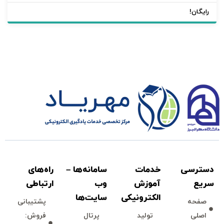
رایگان!
دسترسی
خدمات
سامانه‌ها –
راه‌های
سريع
آموزش
وب
ارتباطی
الكترونیكی
سايت‌ها
صفحه
پشتيبانی
اصلی
توليد
پرتال
فروش: