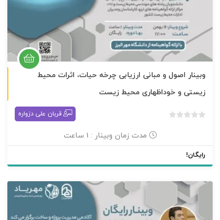
وبینار اصول و مبانی ارزیابی چرخه حیات، اثرات محیط
برگزار شده
زیستی و خوداظهاری محیط زیست
قربان علی دزواره
بدون
امتیاز
مدت زمان وبینار : 1 ساعت
0
رای
رایگان!