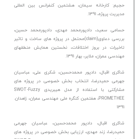
حجیم: كارخانه سيمان، هشتمین کنفرانس بین المللی
مدیریت پروژه، 1391.
حسامی سعید، دادپورمحمد مهدی، دادپورمحمد حسین،
بررسی دعاوی(claim)محتمل در پروژه های ساخت و تاثیر
تاخیرات در بروز اختلافات، نخستین همایش منطقه‏ای‏
مهندسی عمران، ملایر، بهار 1391.
شاکری اقبال، دادپور محمدحسین، شکری علی، عباسیان
جهرمی حمیدرضا، انتخاب بخش خصوصی در پروژه های
مشارکتی با استفاده از مدل هیبریدی SWOT-Fuzzy
PROMETHEE، هفتمین کنگره ملی مهندسی عمران، زاهدان.
1391
شاکری اقبال، دادپور محمدحسین، عباسیان جهرمی
حمیدرضا، زند مهدی، ارزیابی بخش خصوصی در پروژه های