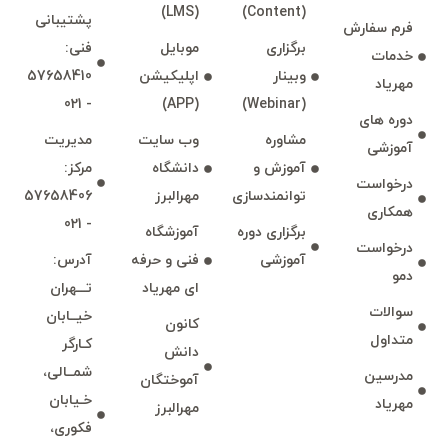
(LMS)
(Content)
پشتيبانی
فرم سفارش
برگزاری
موبايل
فنی:
خدمات
وبينار
اپليكيشن
57658410
مهرياد
- 021
(APP)
(Webinar)
دوره های
مشاوره
وب سايت
مديريت
آموزشی
آموزش و
دانشگاه
مركز:
درخواست
توانمند‌‌سازی
مهرالبرز
57658406
همكاری
- 021
برگزاری دوره
آموزشگاه
درخواست
آموزشی
فنی و حرفه
آدرس:
دمو
ای مهرياد
تـــهران
سوالات
خيــابان
كانون
متداول
كـارگر
دانش
شمــالی،
مدرسين
آموختگان
خـيابان
مهرياد
مهرالبرز
فكوری،