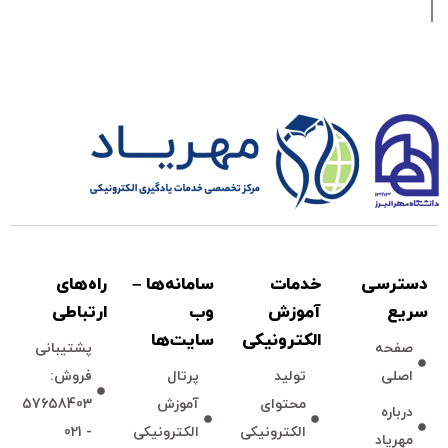
دسترسی
خدمات
سامانه‌ها –
راه‌های
سريع
آموزش
وب
ارتباطی
الكترونیكی
سايت‌ها
صفحه
پشتيبانی
اصلی
توليد
پرتال
فروش:
محتوای
آموزش
57658403
درباره
الكترونیكی
الكترونیكی
- 021
مهرياد