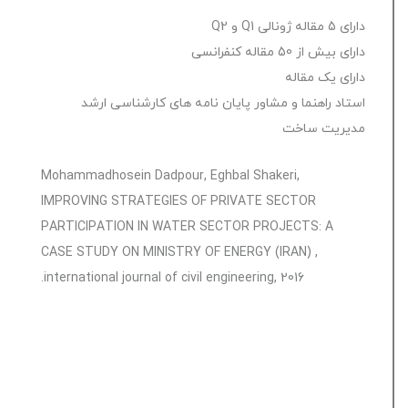
دارای 5 مقاله ژونالی Q1 و Q2
دارای بیش از 50 مقاله کنفرانسی
دوره پیشرفته نرم افزار MSP
دارای یک مقاله
آنلاین
استاد راهنما و مشاور پایان نامه های کارشناسی ارشد
بدون
مدیریت ساخت
امتیاز
24 ساعت
0
Mohammadhosein Dadpour, Eghbal Shakeri,
2,000,000 تومان
رای
IMPROVING STRATEGIES OF PRIVATE SECTOR
PARTICIPATION IN WATER SECTOR PROJECTS: A
CASE STUDY ON MINISTRY OF ENERGY (IRAN) ,
international journal of civil engineering, 2016.