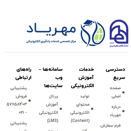
دسترسی
خدمات
سامانه‌ها –
راه‌های
سريع
آموزش
وب
ارتباطی
الكترونیكی
سايت‌ها
صفحه
پشتيبانی
اصلی
توليد
پرتال
فروش:
محتوای
آموزش
57658403
درباره
الكترونیكی
الكترونیكی
- 021
مهرياد
(LMS)
(Content)
پشتيبانی
فرم سفارش