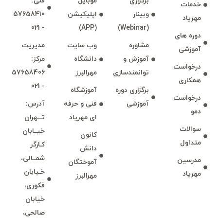
برگزاری
موبايل
فنی:
خدمات
وبينار
اپليكيشن
57658410
مهرياد
- 021
(APP)
(Webinar)
دوره های
مشاوره
وب سايت
مديريت
آموزشی
آموزش و
دانشگاه
مركز:
درخواست
توانمند‌‌سازی
مهرالبرز
57658406
همكاری
- 021
برگزاری دوره
آموزشگاه
درخواست
آموزشی
فنی و حرفه
آدرس:
دمو
ای مهرياد
تـــهران
سوالات
خيــابان
كانون
متداول
كـارگر
دانش
شمــالی،
مدرسين
آموختگان
خـيابان
مهرياد
مهرالبرز
فكوری،
خيابان
صالحی،